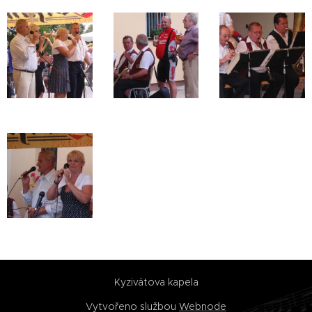
Kyzivátova kapela
Vytvořeno službou
Webnode